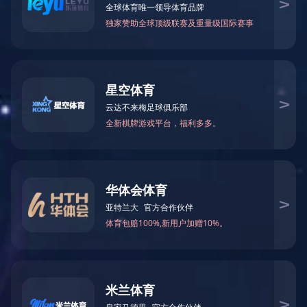
普通车床
金属加工机床
钣金加工机床
成套设备
新闻中心

新闻中心
公司新闻
行业动态
行业应用
人才招聘
乐动（中国）

0517-88297588