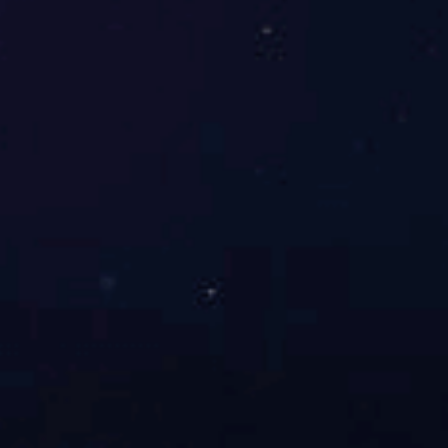
新闻中心
公司新闻
行业动态
行业应用
人才招聘
乐动（中国）
服务热线：
0517-88297588
0517-88297770
邮箱：
info@qzmtt.com
samuel@qzmtt.com
地址：中国江苏盱眙县工业园区甘泉路10号
传真：0517-88297587
网站首页