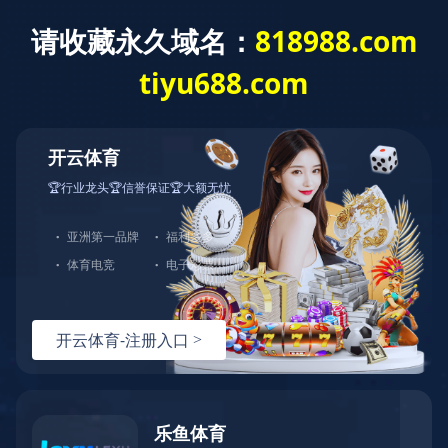
网站首页
关于我们

关于我们
公司介绍
资质荣誉
企业文化
厂房设备
产品展示

产品展示
立式加工中心
数控机床