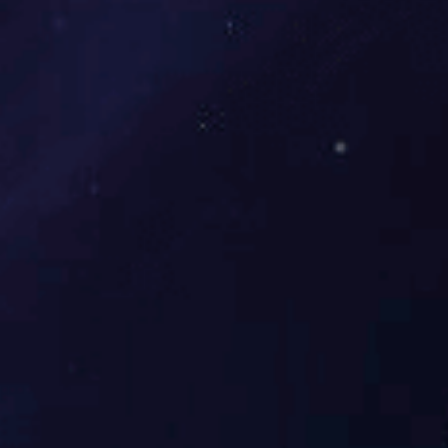
X6330A
X6330A
Z轴：矩形轨Y轴：矩形轨Zaxis:boxwayYaxis:boxway
更多
上一页
1
2
3
下一页
网站首页
关于我们
公司介绍
资质荣誉
企业文化
厂房设备
产品展示
立式加工中心
数控机床
普通车床
金属加工机床
钣金加工机床
成套设备
新闻中心
公司新闻
行业动态
行业应用
人才招聘
乐动（中国）