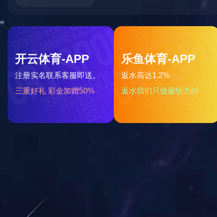
搜索


公司简介


乐动在线注册
数控车床 | 普通车床 | 金属加工机床 | 钣金加工机床 | 成套设备
优良产品 不断创新
起点高 技术强 产品精 售后服务完善
您现在的位置：
首页
-