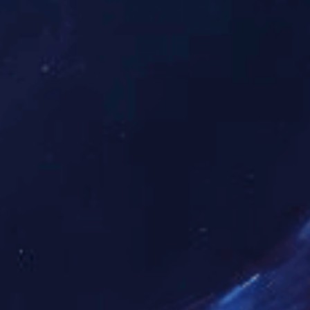
好的服务及诚实守信的经营理念，热忱期待与您的合作。