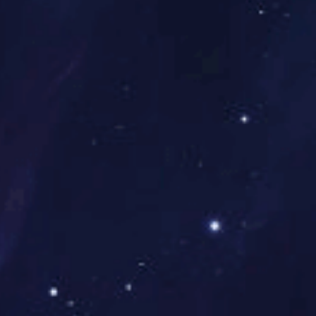
及南亚等六十多个国家和地区。乐动（中国）将以优良的产品、良