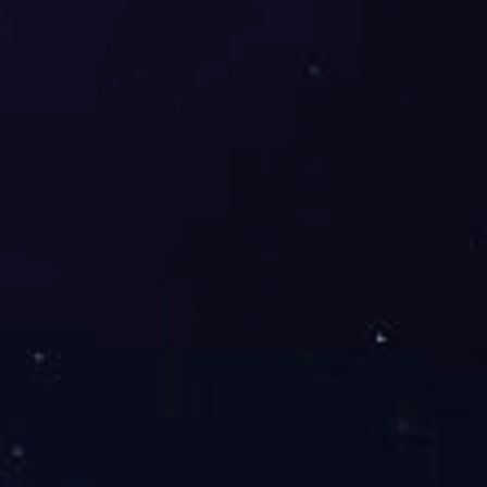
服务热线：
0517-88297588
0517-88297770
邮箱：
info@qzmtt.com
samuel@qzmtt.com
地址：中国江苏盱眙县工业园区甘泉路10号
传真：0517-88297587