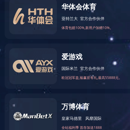
普通车床
金属加工机床
钣金加工机床
成套设备
新闻中心

新闻中心
公司新闻
行业动态
行业应用
人才招聘
乐动（中国）

0517-88297588