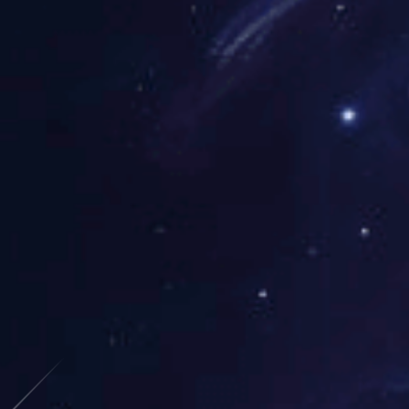
网址:
www.cdwtu.com
在线留言
您可以将意见和建议在这里留言给我们，我们将及时给予回复
留言应用名称：
客户留言
描述：
*
留言内容：
邮箱：
*
验证码：
提交