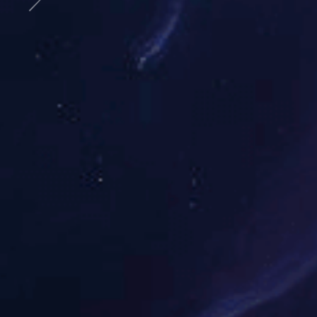
乐动（中国）
联系方式
95%以上产品用于出口，产品销售欧、美、澳、中东、非洲
电话：
0517-88297588
/
88297770
传真：0517-88297587
手机：
18260406767
施先生
Skype：samuelsieg
QQ:68049905
邮箱:
info@qzmtt.com
/
samuel@qzmtt.com
地址: 江苏省淮安市盱眙县工业园区甘泉路10号