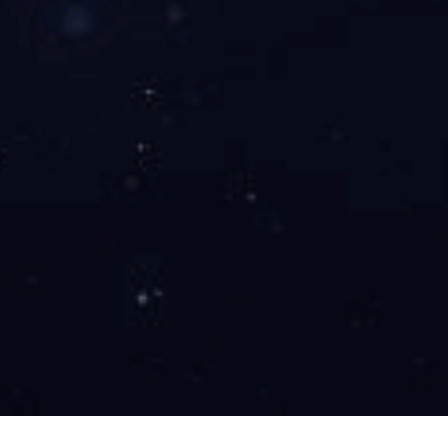
新闻中心
行业应用
人才招聘
乐动（中国）
版权所有 © 2020 乐动在线注册
苏ICP备19034000号-1
网站建设：
中企动力
南京