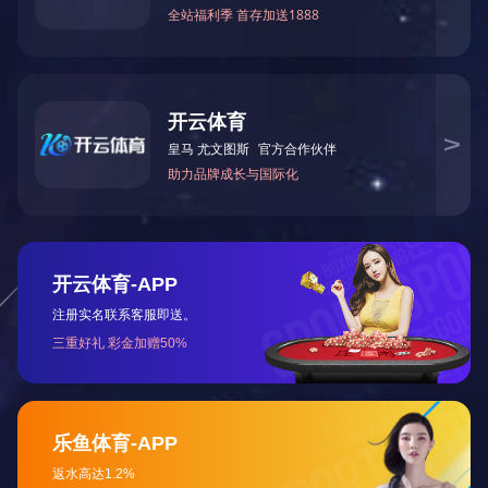
询价
/
产品中心
/
成套设备
产品分类


立式加工中心
数控车床
普通车床
金属加工机床

钻床
钻铣床
炮塔铣