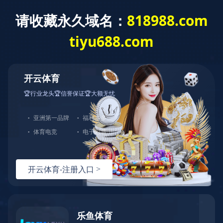
网站首页
关于我们

关于我们
公司介绍
资质荣誉
企业文化
厂房设备
产品展示

产品展示
立式加工中心
数控机床