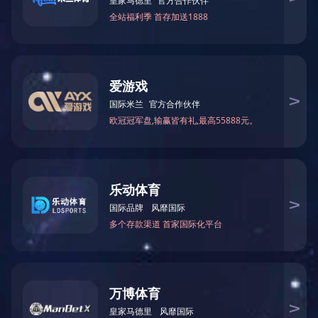
搜索


公司简介


乐动在线注册
数控车床 | 普通车床 | 金属加工机床 | 钣金加工机床 | 成套设备
优良产品 不断创新
起点高 技术强 产品精 售后服务完善
您现在的位置：
首页
/